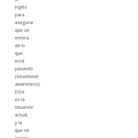
inglés
para
asegurar
que se
entera
de lo
que
está
pasando
(situational
awareness).
Esta
es la
situación
actual,
y la
que se
quiere