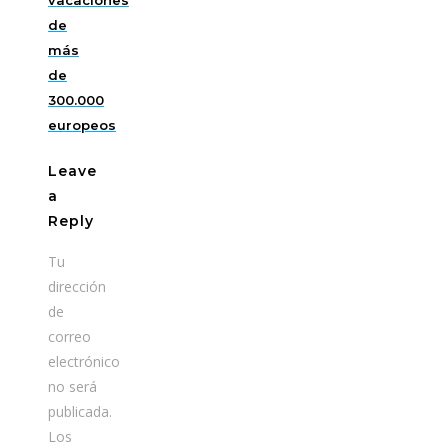
de
más
de
300.000
europeos
Leave
a
Reply
Tu
dirección
de
correo
electrónico
no será
publicada.
Los