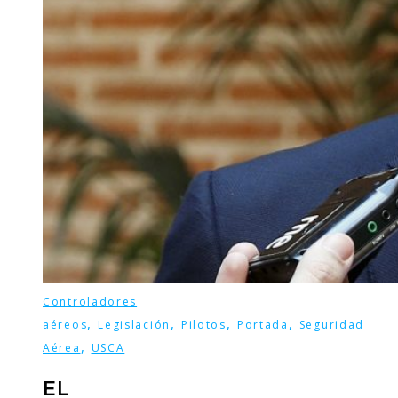
Controladores
,
,
,
,
aéreos
Legislación
Pilotos
Portada
Seguridad
,
Aérea
USCA
EL