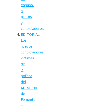
español
a
pilotos
y
controladores
EDITORIAL:
Los
nuevos
controladores,
víctimas
de
la
política
del
Ministerio
de
Fomento
y