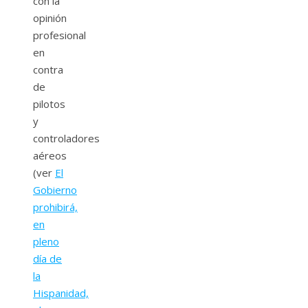
con la
opinión
profesional
en
contra
de
pilotos
y
controladores
aéreos
(ver
El
Gobierno
prohibirá,
en
pleno
día de
la
Hispanidad,