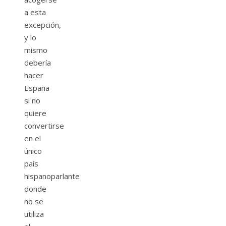
a esta
excepción,
y lo
mismo
debería
hacer
España
si no
quiere
convertirse
en el
único
país
hispanoparlante
donde
no se
utiliza