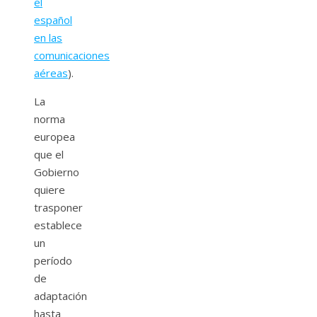
el
español
en las
comunicaciones
aéreas
).
La
norma
europea
que el
Gobierno
quiere
trasponer
establece
un
período
de
adaptación
hasta