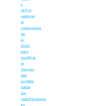
y
SEPLA
celebran
el
compromiso
de
la
DGAC
para
modificar
el
Decreto
que
prohibía
hablar
por
radiofrecuencia
en