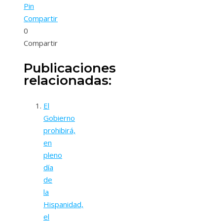
Pin
Compartir
0
Compartir
Publicaciones
relacionadas:
El
Gobierno
prohibirá,
en
pleno
día
de
la
Hispanidad,
el