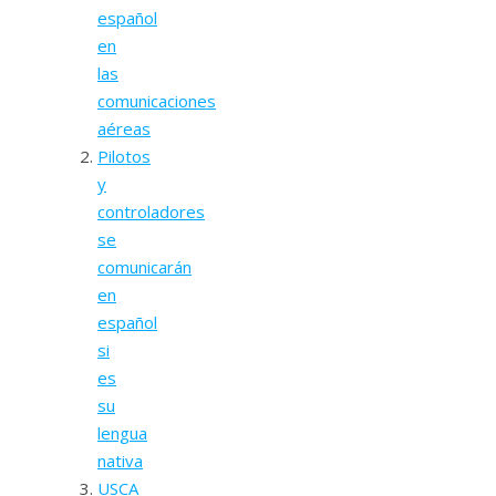
español
en
las
comunicaciones
aéreas
Pilotos
y
controladores
se
comunicarán
en
español
si
es
su
lengua
nativa
USCA