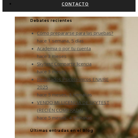
CONTACTO
Debates recientes
Cómo prepararse para las pruebas?
hace 1 semana, 5 días
Academia o por tu cuenta
hace 3 meses
Skytest Compartir licencia
hace 3 meses
Resultados Psicotécnicos ENAIRE
2025
hace 5 meses, 3 semanas
VENDO MI LICENCIA DE SKYTEST
(RECIÉN COMPRADA)
hace 5 meses, 4 semanas
Últimas entradas en el Blog