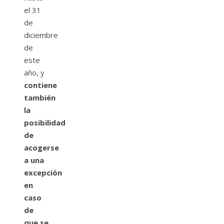
el 31
de
diciembre
de
este
año, y
contiene
también
la
posibilidad
de
acogerse
a una
excepción
en
caso
de
que se