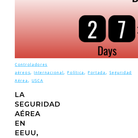
Controladores
,
,
,
,
aéreos
Internacional
Política
Portada
Seguridad
,
Aérea
USCA
LA
SEGURIDAD
AÉREA
EN
EEUU,