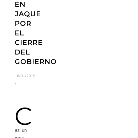
EN
JAQUE
POR
EL
CIERRE
DEL
GOBIERNO
18/01/2019
/
C
asi un
mes