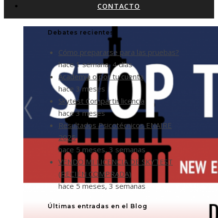
CONTACTO
Debates recientes
Cómo prepararse para las pruebas?
hace 1 semana, 4 días
Academia o por tu cuenta
hace 3 meses
Skytest Compartir licencia
hace 3 meses
Resultados Psicotécnicos ENAIRE
2025
hace 5 meses, 3 semanas
VENDO MI LICENCIA DE SKYTEST
(RECIÉN COMPRADA)
hace 5 meses, 3 semanas
Últimas entradas en el Blog