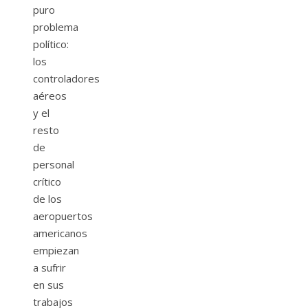
puro
problema
político:
los
controladores
aéreos
y el
resto
de
personal
crítico
de los
aeropuertos
americanos
empiezan
a sufrir
en sus
trabajos