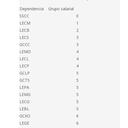
Dependencia
Grupo salarial
SSCC
0
LECM
1
LECB
2
LECS
3
GCCC
3
LEMD
4
LECL
4
LECP
4
GCLP
5
GCTS
5
LEPA
5
LEMG
5
LECG
5
LEBL
5
GCXO
6
LEGE
6