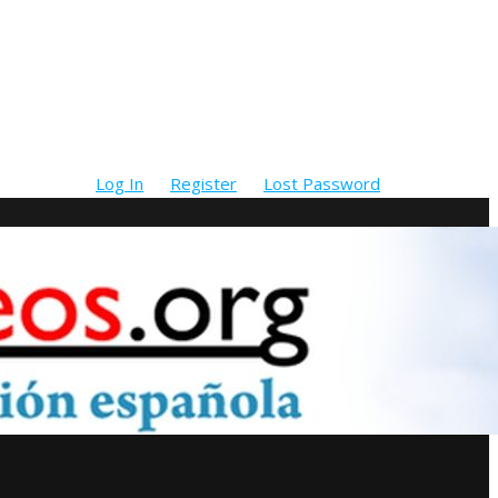
Log In
Register
Lost Password