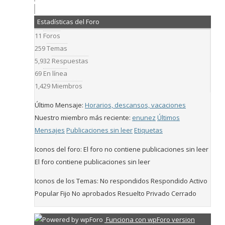
Estadísticas del Foro
11
Foros
259
Temas
5,932
Respuestas
69
En línea
1,429
Miembros
Último Mensaje:
Horarios, descansos, vacaciones
Nuestro miembro más reciente:
enunez
Últimos
Mensajes
Publicaciones sin leer
Etiquetas
Iconos del foro:
El foro no contiene publicaciones sin leer
El foro contiene publicaciones sin leer
Iconos de los Temas:
No respondidos
Respondido
Activo
Popular
Fijo
No aprobados
Resuelto
Privado
Cerrado
Funciona con wpForo version