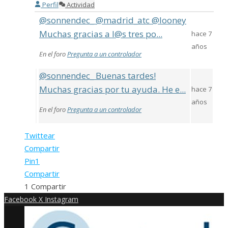
Perfil
Actividad
@sonnendec_ @madrid_atc @looney
Muchas gracias a l@s tres po...
hace 7
años
En el foro
Pregunta a un controlador
@sonnendec_ Buenas tardes!
Muchas gracias por tu ayuda. He e...
hace 7
años
En el foro
Pregunta a un controlador
Twittear
Compartir
Pin
1
Compartir
1
Compartir
Facebook
X
Instagram