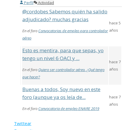
Perfil
Actividad
@cordobes Sabemos quién ha salido
adjudicado? muchas gracias
hace 5
años
En el foro
Convocatorias de empleo para controlador
aéreo
Esto es mentira, para que sepas, yo
tengo un nivel 6 OACI y ...
hace 7
años
En el foro
Quiero ser controlador aéreo. ¿Qué tengo
que hacer?
Buenas a todos, Soy nuevo en este
foro (aunque ya os leía de...
hace 7
años
En el foro
Convocatoria de empleo ENAIRE 2019
Twittear