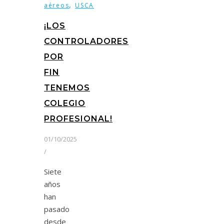
,
aéreos
USCA
¡LOS
CONTROLADORES
POR
FIN
TENEMOS
COLEGIO
PROFESIONAL!
01/10/2025
/
Siete
años
han
pasado
desde