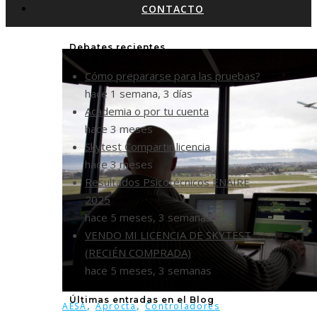
CONTACTO
Debates recientes
Cómo prepararse para las pruebas?
hace 1 semana, 3 días
Academia o por tu cuenta
hace 3 meses
Skytest Compartir licencia
hace 3 meses
Resultados Psicotécnicos ENAIRE
2025
hace 5 meses, 3 semanas
VENDO MI LICENCIA DE SKYTEST
(RECIÉN COMPRADA)
hace 5 meses, 3 semanas
Últimas entradas en el Blog
,
,
AESA
Aprocta
Controladores