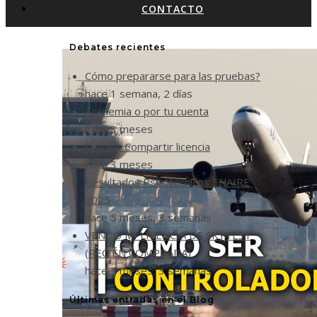
CONTACTO
Debates recientes
Cómo prepararse para las pruebas?
hace 1 semana, 2 días
Academia o por tu cuenta
hace 3 meses
Skytest Compartir licencia
hace 3 meses
Resultados Psicotécnicos ENAIRE
2025
hace 5 meses, 3 semanas
VENDO MI LICENCIA DE SKYTEST
(RECIÉN COMPRADA)
hace 5 meses, 3 semanas
Últimas entradas en el Blog