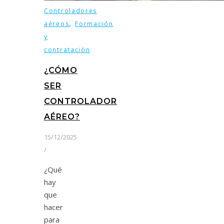
Controladores
,
aéreos
Formación
y
contratación
¿CÓMO
SER
CONTROLADOR
AÉREO?
15/12/2025
/
¿Qué
hay
que
hacer
para