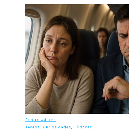
Controladores
,
,
aéreos
Curiosidades
Píldoras