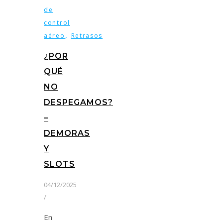
de
control
,
aéreo
Retrasos
¿POR
QUÉ
NO
DESPEGAMOS?
–
DEMORAS
Y
SLOTS
04/12/2025
/
En