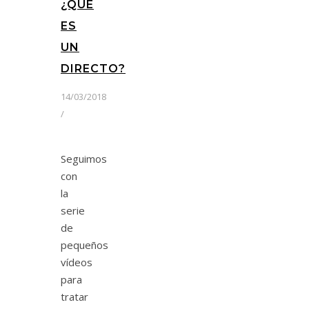
¿QUÉ
ES
UN
DIRECTO?
14/03/2018
/
Seguimos
con
la
serie
de
pequeños
vídeos
para
tratar