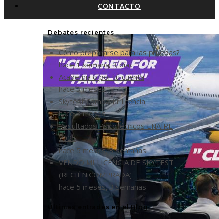
CONTACTO
Debates recientes
Cómo prepararse para las pruebas?
hace 1 semana, 3 días
Academia o por tu cuenta
hace 3 meses
Skytest Compartir licencia
hace 3 meses
Resultados Psicotécnicos ENAIRE
2025
hace 5 meses, 3 semanas
VENDO MI LICENCIA DE SKYTEST
(RECIÉN COMPRADA)
hace 5 meses, 3 semanas
Últimas entradas en el Blog