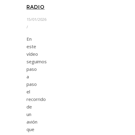
RADIO
15/01/2026
/
En
este
vídeo
seguimos
paso
a
paso
el
recorrido
de
un
avión
que