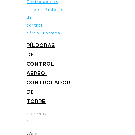
Controladores
,
aéreos
Píldoras
de
control
,
aéreo
Portada
PÍLDORAS
DE
CONTROL
AÉREO:
CONTROLADOR
DE
TORRE
14/05/2019
/
¿Qué