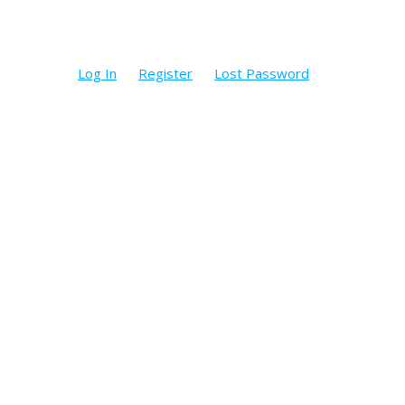
Log In
Register
Lost Password