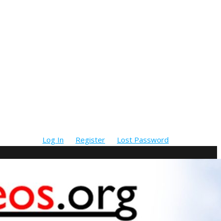
Log In
Register
Lost Password