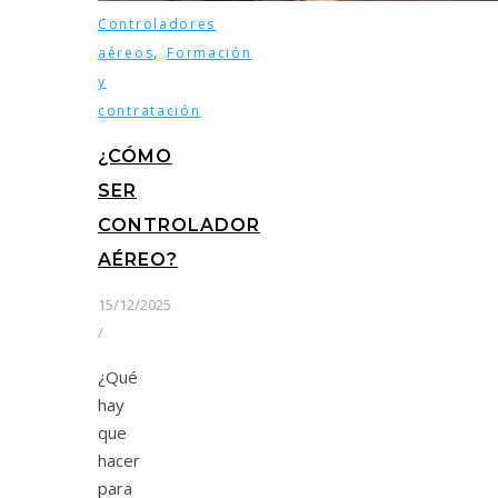
Controladores
,
aéreos
Formación
y
contratación
¿CÓMO
SER
CONTROLADOR
AÉREO?
15/12/2025
/
¿Qué
hay
que
hacer
para