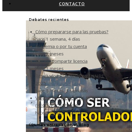
CONTACTO
Debates recientes
Cómo prepararse para las pruebas?
hace 1 semana, 4 días
Academia o por tu cuenta
hace 3 meses
Skytest Compartir licencia
hace 3 meses
Resultados Psicotécnicos ENAIRE
2025
hace 5 meses, 3 semanas
VENDO MI LICENCIA DE SKYTEST
(RECIÉN COMPRADA)
hace 5 meses, 3 semanas
Últimas entradas en el Blog