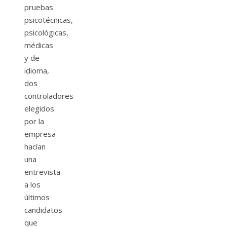
pruebas
psicotécnicas,
psicológicas,
médicas
y de
idioma,
dos
controladores
elegidos
por la
empresa
hacían
una
entrevista
a los
últimos
candidatos
que