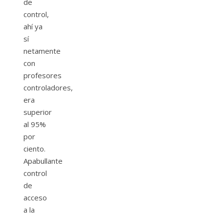
de
control,
ahí ya
sí
netamente
con
profesores
controladores,
era
superior
al 95%
por
ciento.
Apabullante
control
de
acceso
a la