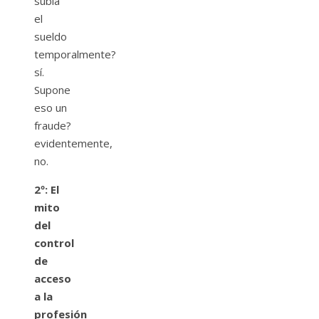
subía
el
sueldo
temporalmente?
sí.
Supone
eso un
fraude?
evidentemente,
no.
2º: El
mito
del
control
de
acceso
a la
profesión