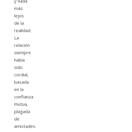
y nada
más
lejos
de la
realidad.
La
relación
siempre
había
sido
cordial,
basada
en la
confianza
mutua,
plagada
de
amistades