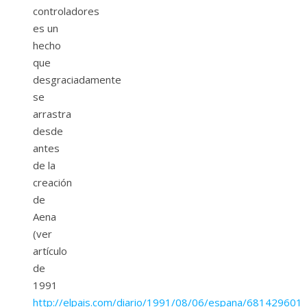
controladores
es un
hecho
que
desgraciadamente
se
arrastra
desde
antes
de la
creación
de
Aena
(ver
artículo
de
1991
http://elpais.com/diario/1991/08/06/espana/681429601