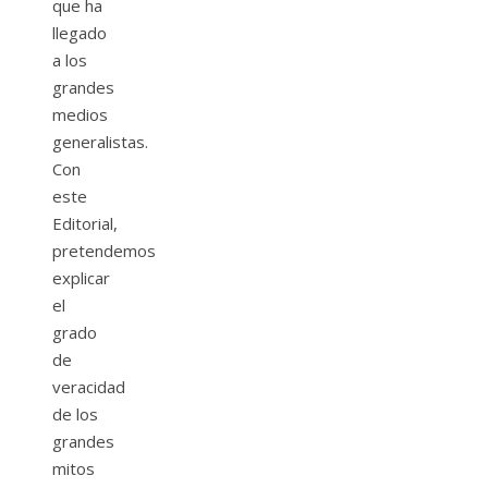
que ha
llegado
a los
grandes
medios
generalistas.
Con
este
Editorial,
pretendemos
explicar
el
grado
de
veracidad
de los
grandes
mitos