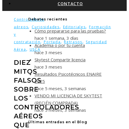
CONTACTO
Controladores
Debates recientes
,
,
,
aéreos
Curiosidades
Editoriales
Formación
Cómo prepararse para las pruebas?
y
hace 1 semana, 3 días
,
,
,
contratación
Portada
Retrasos
Seguridad
Academia o por tu cuenta
,
Aérea
USCA
hace 3 meses
Skytest Compartir licencia
DIEZ
hace 3 meses
MITOS
Resultados Psicotécnicos ENAIRE
FALSOS
2025
hace 5 meses, 3 semanas
SOBRE
VENDO MI LICENCIA DE SKYTEST
LOS
(RECIÉN COMPRADA)
CONTROLADORES
hace 5 meses, 3 semanas
AÉREOS
Últimas entradas en el Blog
QUE