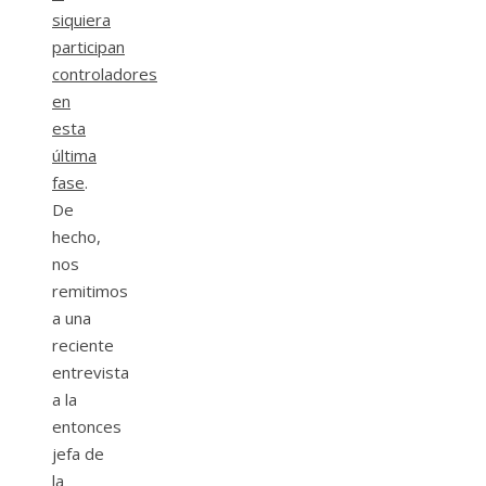
siquiera
participan
controladores
en
esta
última
fase
.
De
hecho,
nos
remitimos
a una
reciente
entrevista
a la
entonces
jefa de
la