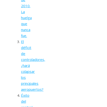
2010.
La
huelga
que
nunca
fue.
El
déficit
de
controladores,
¿hará
colapsar
los
principales
aeropuertos?
Éxito
del