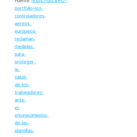
Fuente:
https://usca.es/?
portfolio=los-
controladores-
aereos-
europeos-
reclaman-
medidas-
para-
proteger-
la-
salud-
de-los-
trabajadores-
ante-
el-
envejecimiento-
de-las-
plantillas-