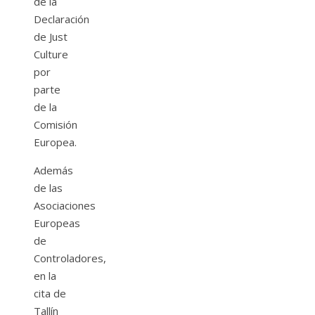
de la
Declaración
de Just
Culture
por
parte
de la
Comisión
Europea.
Además
de las
Asociaciones
Europeas
de
Controladores,
en la
cita de
Tallín