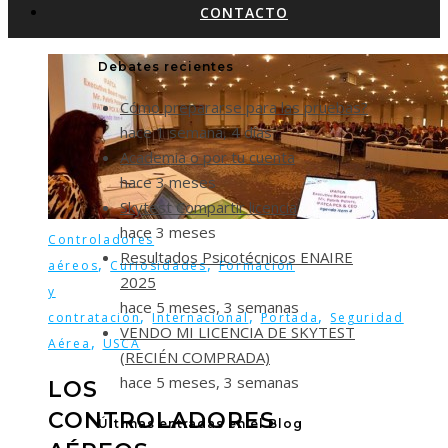
CONTACTO
Debates recientes
Cómo prepararse para las pruebas?
hace 1 semana, 4 días
Academia o por tu cuenta
hace 3 meses
Skytest Compartir licencia
hace 3 meses
Controladores
Resultados Psicotécnicos ENAIRE
,
,
aéreos
Curiosidades
Formación
2025
y
hace 5 meses, 3 semanas
,
,
,
contratación
Internacional
Portada
Seguridad
VENDO MI LICENCIA DE SKYTEST
,
Aérea
USCA
(RECIÉN COMPRADA)
hace 5 meses, 3 semanas
LOS
CONTROLADORES
Últimas entradas en el Blog