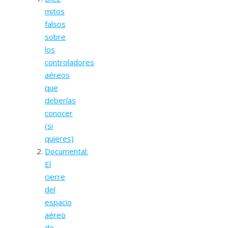
mitos
falsos
sobre
los
controladores
aéreos
que
deberías
conocer
(si
quieres)
Documental:
El
cierre
del
espacio
aéreo
de