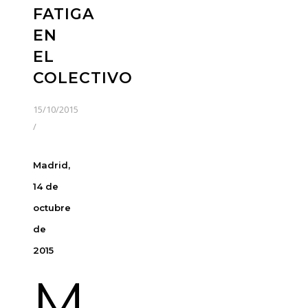
FATIGA
EN
EL
COLECTIVO
15/10/2015
/
Madrid,
14 de
octubre
de
2015
M