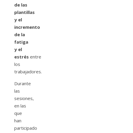
de las
plantillas
y el
incremento
de la
fatiga
y el
estrés
entre
los
trabajadores.
Durante
las
sesiones,
en las
que
han
participado