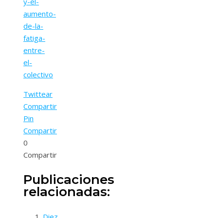
y-el-
aumento-
de-la-
fatiga-
entre-
el-
colectivo
Twittear
Compartir
Pin
Compartir
0
Compartir
Publicaciones
relacionadas:
Diez