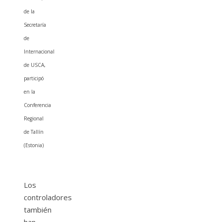
de la
Secretaría
de
Internacional
de USCA,
participó
en la
Conferencia
Regional
de Tallín
(Estonia)
Los
controladores
también