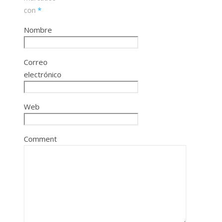
con
*
Nombre
Correo
electrónico
Web
Comment