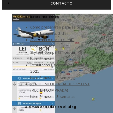
CONTACTO
Debates recientes
Cómo prepararse para las pruebas?
hace 1 semana, 3 días
Academia o por tu cuenta
hace 3 meses
Skytest Compartir licencia
hace 3 meses
Resultados Psicotécnicos ENAIRE
2025
hace 5 meses, 3 semanas
VENDO MI LICENCIA DE SKYTEST
(RECIÉN COMPRADA)
hace 5 meses, 3 semanas
Últimas entradas en el Blog