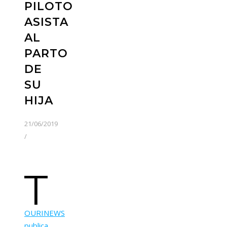
PILOTO
ASISTA
AL
PARTO
DE
SU
HIJA
21/06/2019
/
T
OURINEWS
publica