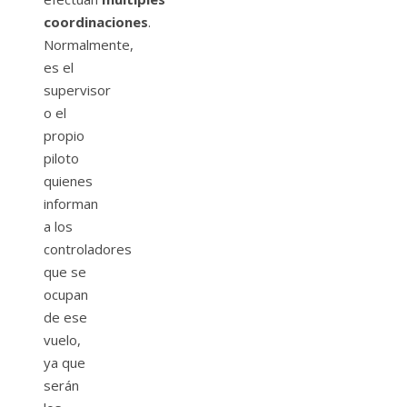
coordinaciones
.
Normalmente,
es el
supervisor
o el
propio
piloto
quienes
informan
a los
controladores
que se
ocupan
de ese
vuelo,
ya que
serán