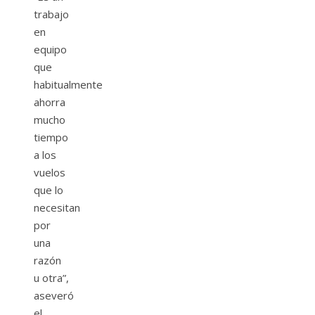
trabajo
en
equipo
que
habitualmente
ahorra
mucho
tiempo
a los
vuelos
que lo
necesitan
por
una
razón
u otra”,
aseveró
el