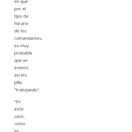
en que
por el
tipo de
horario
de los
comandantes,
es muy
probable
que un
evento
así les
pille
“trabajando”.
“En
este
caso,
como
en