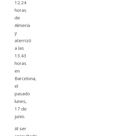
12.24
horas
de
Almería
y
aterrizó
a las
13.43
horas
en
Barcelona,
el
pasado
lunes,
17 de
junio.
Al ser