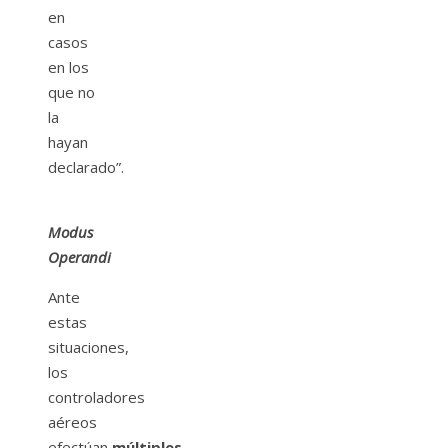
en
casos
en los
que no
la
hayan
declarado”.
Modus
Operandi
Ante
estas
situaciones,
los
controladores
aéreos
efectúan
múltiples