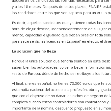
adquieran los candidatos las licencias necesarias para se
y a los 18 meses. Después de estos plazos, ENAIRE establ
los candidatos entre los que son «aptos» para un ACC o p
Es decir, aquellos candidatos que ya tienen todas las licen
hora de elegir destino, independientemente de su lugar en
mérito, capacidad e igualdad que deben presidir toda sele
para sacarse dichas licencias en España? en efecto: el dine
La solución que no llega
Porque la única solución que tendría sentido en este desb
saben bien las autoridades: volver a becar la formación ini
resto de Europa, dónde de hecho se retribuye a los futuros
Al final, si eres español, no tienes 70.000 euros que te so
estampita nacional del acceso a la profesión, obra y graci
que con el objetivo de no dañar los nichos de negocio de
completa cuando estos controladores son contratados y l
importante de la nómina, descuento propuesto en su mome