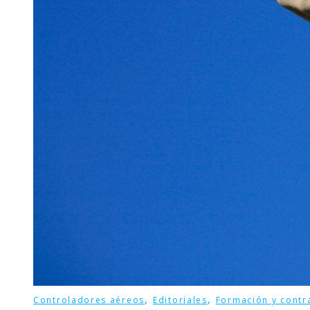
,
,
Controladores aéreos
Editoriales
Formación y contr