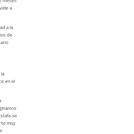
 12 meses
vide a
ad a la
ios de
ario
 la
ce en el
a
maginamos
stafa se
arte muy
ón