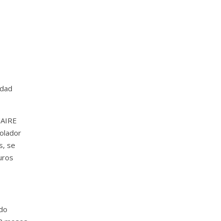
idad
NAIRE
rolador
s, se
uros
ndo