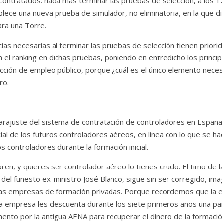
r contratados: nada más terminar las pruebas de selección, a los
ece una nueva prueba de simulador, no eliminatoria, en la que di
ara una Torre.
cias necesarias al terminar las pruebas de selección tienen priorid
 el ranking en dichas pruebas, poniendo en entredicho los princip
cción de empleo público, porque ¿cuál es el único elemento neces
ro.
arajuste del sistema de contratación de controladores en España
cial de los futuros controladores aéreos, en línea con lo que se ha
 controladores durante la formación inicial.
bren, y quieres ser controlador aéreo lo tienes crudo. El timo de l
a del funesto ex-ministro José Blanco, sigue sin ser corregido, i
 las empresas de formación privadas. Porque recordemos que la e
a empresa les descuenta durante los siete primeros años una p
nto por la antigua AENA para recuperar el dinero de la formaci