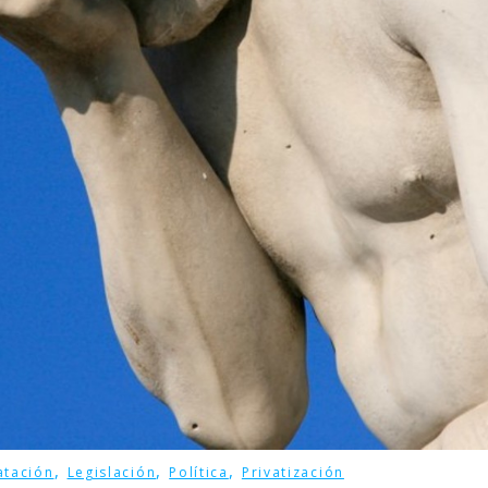
,
,
,
atación
Legislación
Política
Privatización