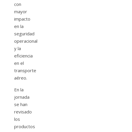
con
mayor
impacto
en la
seguridad
operacional
y la
eficiencia
en el
transporte
aéreo.
En la
jornada
se han
revisado
los
productos