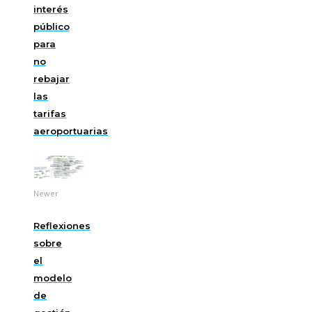
interés
público
para
no
rebajar
las
tarifas
aeroportuarias
Newer
Reflexiones
sobre
el
modelo
de