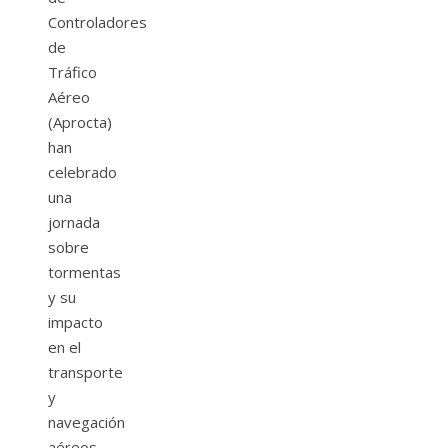
Controladores
de
Tráfico
Aéreo
(Aprocta)
han
celebrado
una
jornada
sobre
tormentas
y su
impacto
en el
transporte
y
navegación
aéreos.