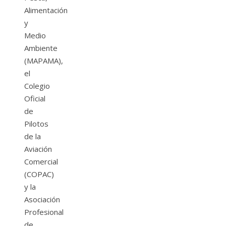
Alimentación
y
Medio
Ambiente
(MAPAMA),
el
Colegio
Oficial
de
Pilotos
de la
Aviación
Comercial
(COPAC)
y la
Asociación
Profesional
de