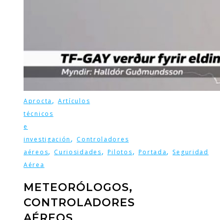
,
Aprocta
Artículos
técnicos
e
,
investigación
Controladores
,
,
,
,
aéreos
Curiosidades
Pilotos
Portada
Seguridad
Aérea
METEORÓLOGOS,
CONTROLADORES
AÉREOS