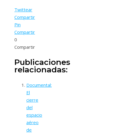
Twittear
Compartir
Pin
Compartir
0
Compartir
Publicaciones
relacionadas:
Documental:
El
cierre
del
espacio
aéreo
de