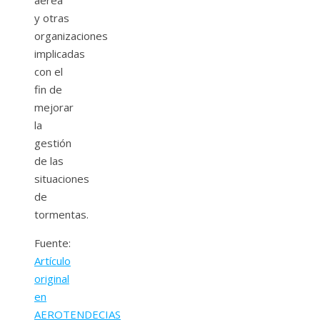
aérea
y otras
organizaciones
implicadas
con el
fin de
mejorar
la
gestión
de las
situaciones
de
tormentas.
Fuente:
Artículo
original
en
AEROTENDECIAS