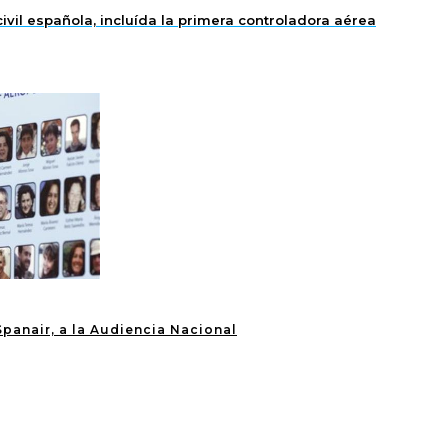
ivil española, incluída la primera controladora aérea
Spanair, a la Audiencia Nacional