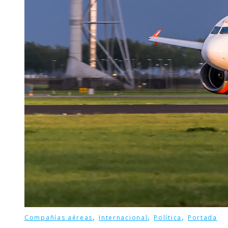
,
,
,
Compañías aéreas
Internacional
Política
Portada