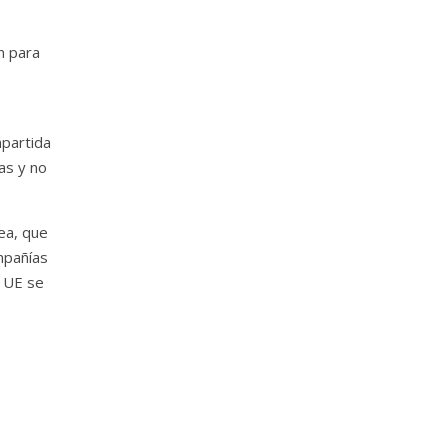
an para
mpartida
as y no
ea, que
mpañías
a UE se