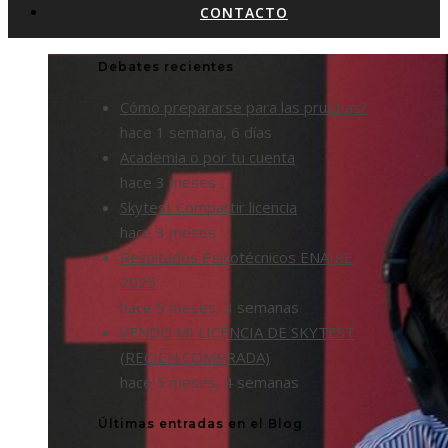
CONTACTO
Debates recientes
Cómo prepararse para las pruebas?
hace 1 semana, 6 días
Academia o por tu cuenta
hace 3 meses
Skytest Compartir licencia
hace 3 meses
Resultados Psicotécnicos ENAIRE
2025
hace 5 meses, 3 semanas
VENDO MI LICENCIA DE SKYTEST
(RECIÉN COMPRADA)
hace 5 meses, 4 semanas
Últimas entradas en el Blog