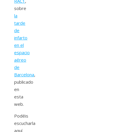
RAC1
,
sobre
la
tarde
de
infarto
en el
espacio
aéreo
de
Barcelona
,
publicado
en
esta
web.
Podéis
escucharla
aquí