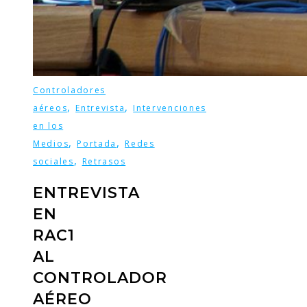
Controladores
,
,
aéreos
Entrevista
Intervenciones
en los
,
,
Medios
Portada
Redes
,
sociales
Retrasos
ENTREVISTA
EN
RAC1
AL
CONTROLADOR
AÉREO