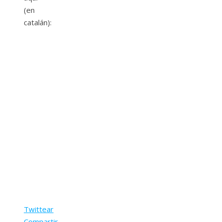
(en
catalán):
Twittear
Compartir