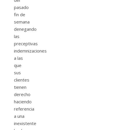
del
pasado
fin de
semana
denegando
las
preceptivas
indemnizaciones
a las
que
sus
clientes
tienen
derecho
haciendo
referencia
a una
inexistente