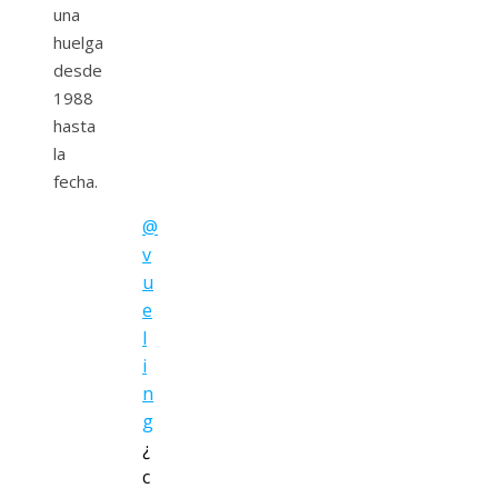
una
huelga
desde
1988
hasta
la
fecha.
@
v
u
e
l
i
n
g
¿
c