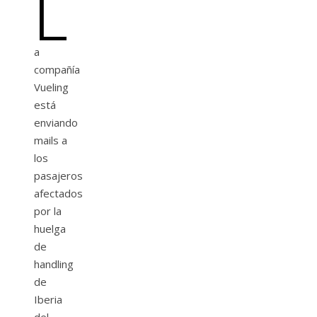
L
a
compañía
Vueling
está
enviando
mails a
los
pasajeros
afectados
por la
huelga
de
handling
de
Iberia