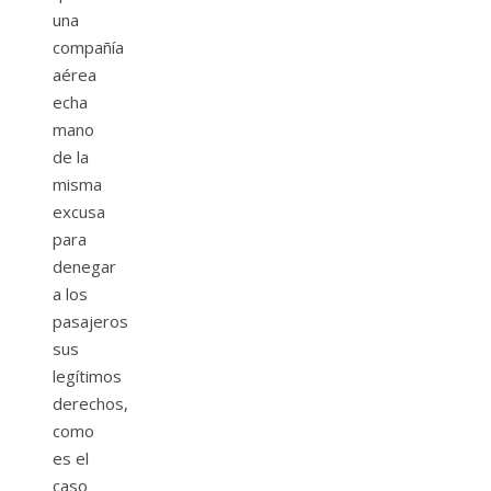
una
compañía
aérea
echa
mano
de la
misma
excusa
para
denegar
a los
pasajeros
sus
legítimos
derechos,
como
es el
caso