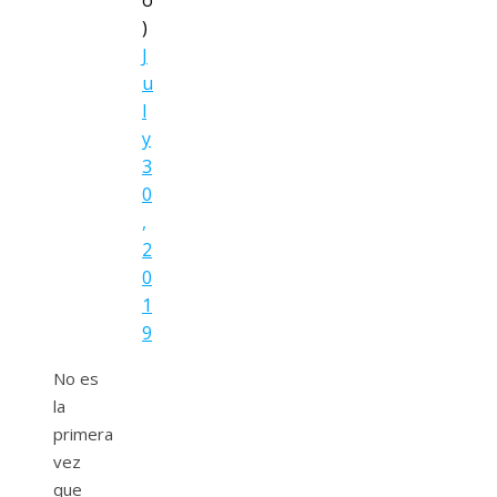
o
)
J
u
l
y
3
0
,
2
0
1
9
No es
la
primera
vez
que