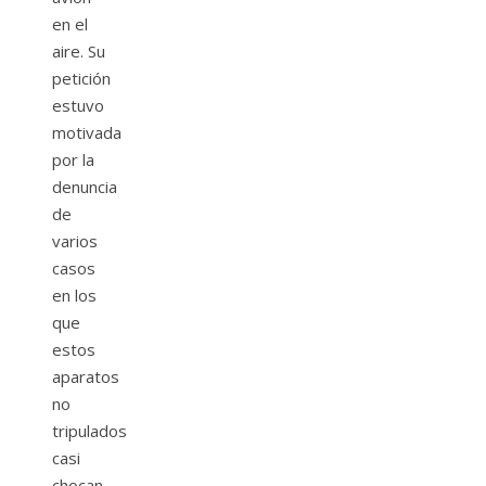
en el
aire. Su
petición
estuvo
motivada
por la
denuncia
de
varios
casos
en los
que
estos
aparatos
no
tripulados
casi
chocan