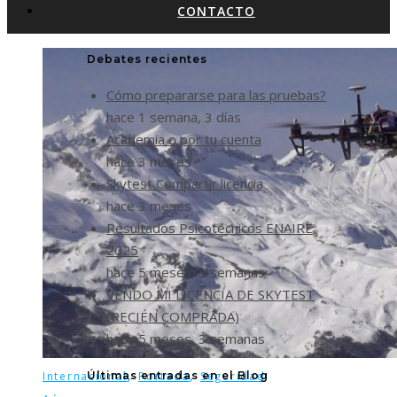
CONTACTO
Debates recientes
Cómo prepararse para las pruebas?
hace 1 semana, 3 días
Academia o por tu cuenta
hace 3 meses
Skytest Compartir licencia
hace 3 meses
Resultados Psicotécnicos ENAIRE
2025
hace 5 meses, 3 semanas
VENDO MI LICENCIA DE SKYTEST
(RECIÉN COMPRADA)
hace 5 meses, 3 semanas
,
,
Últimas entradas en el Blog
Internacional
Portada
Seguridad