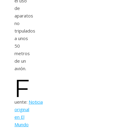
el uso
de
aparatos
no
tripulados
a unos
50
metros
de un
avión.
F
uente:
Noticia
original
en El
Mundo