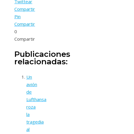
Twittear
Compartir
Pin
Compartir
0
Compartir
Publicaciones
relacionadas:
Un
avión
de
Lufthansa
roza
la
tragedia
al