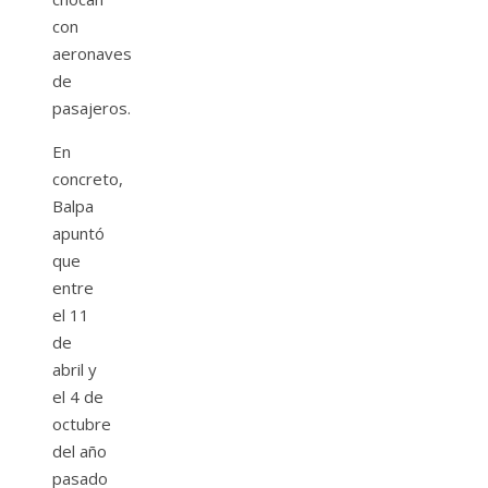
con
aeronaves
de
pasajeros.
En
concreto,
Balpa
apuntó
que
entre
el 11
de
abril y
el 4 de
octubre
del año
pasado