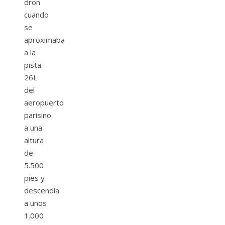
dron
cuando
se
aproximaba
a la
pista
26L
del
aeropuerto
parisino
a una
altura
de
5.500
pies y
descendía
a unos
1.000