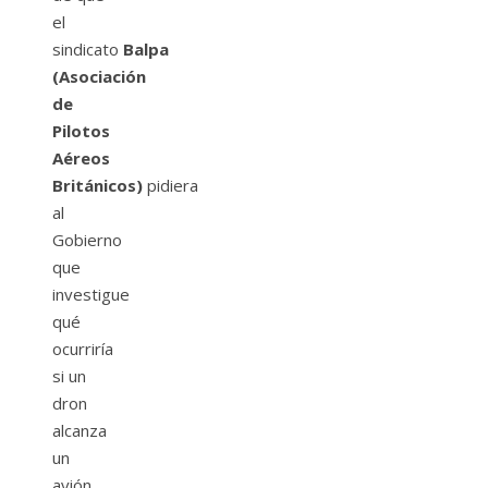
el
sindicato
Balpa
(Asociación
de
Pilotos
Aéreos
Británicos)
pidiera
al
Gobierno
que
investigue
qué
ocurriría
si un
dron
alcanza
un
avión