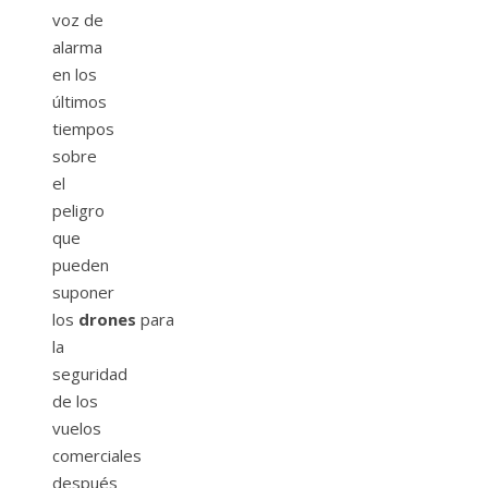
voz de
alarma
en los
últimos
tiempos
sobre
el
peligro
que
pueden
suponer
los
drones
para
la
seguridad
de los
vuelos
comerciales
después