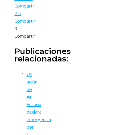
Compartir
Pin
Compartir
0
Compartir
Publicaciones
relacionadas:
Un
avión
de
Air
Europa
declara
emergencia
por
falta