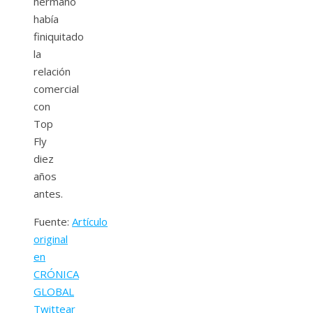
hermano
había
finiquitado
la
relación
comercial
con
Top
Fly
diez
años
antes.
Fuente:
Artículo
original
en
CRÓNICA
GLOBAL
Twittear