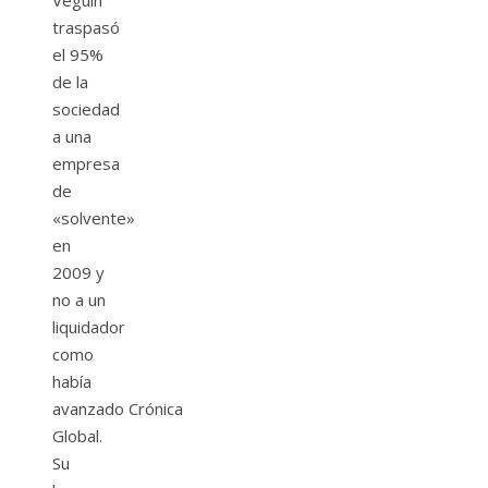
traspasó
el 95%
de la
sociedad
a una
empresa
de
«solvente»
en
2009 y
no a un
liquidador
como
había
avanzado Crónica
Global.
Su