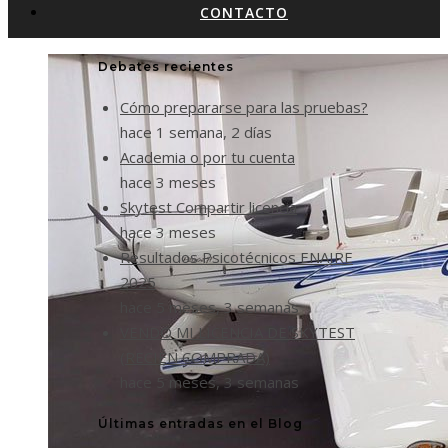
CONTACTO
Debates recientes
Cómo prepararse para las pruebas?
hace 1 semana, 2 días
Academia o por tu cuenta
hace 3 meses
Skytest Compartir licencia
hace 3 meses
Resultados Psicotécnicos ENAIRE
2025
hace 5 meses, 3 semanas
VENDO MI LICENCIA DE SKYTEST
(RECIÉN COMPRADA)
hace 5 meses, 3 semanas
Últimas entradas en el Blog