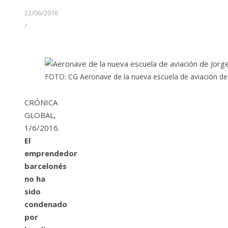
22/06/2016
/
FOTO: CG Aeronave de la nueva escuela de aviación de
CRÓNICA
GLOBAL,
1/6/2016.
El
emprendedor
barcelonés
no ha
sido
condenado
por