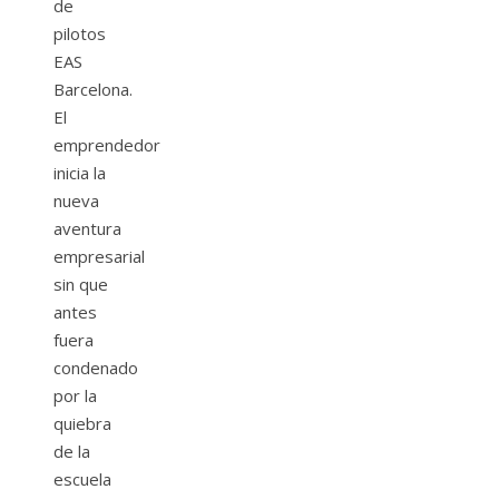
de
pilotos
EAS
Barcelona.
El
emprendedor
inicia la
nueva
aventura
empresarial
sin que
antes
fuera
condenado
por la
quiebra
de la
escuela