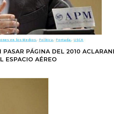
,
,
,
iones en los Medios
Política
Portada
USCA
 PASAR PÁGINA DEL 2010 ACLARA
EL ESPACIO AÉREO