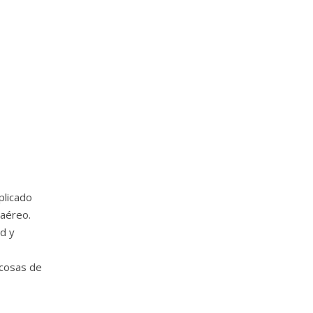
plicado
 aéreo.
d y
 cosas de