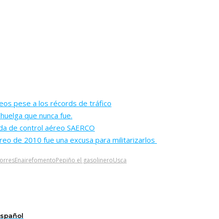
eos pese a los récords de tráfico
 huelga que nunca fue.
vada de control aéreo SAERCO
éreo de 2010 fue una excusa para militarizarlos
torres
Enaire
fomento
Pepiño el gasolinero
Usca
español