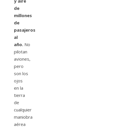
y aire
de
millones
de
pasajeros
al
año.
No
pilotan
aviones,
pero
son los
ojos
en la
tierra
de
cualquier
maniobra
aérea