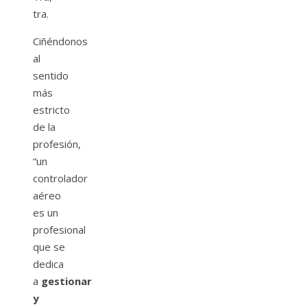
tra.
Ciñéndonos
al
sentido
más
estricto
de la
profesión,
“un
controlador
aéreo
es un
profesional
que se
dedica
a
gestionar
y