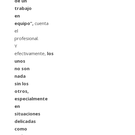
de un
trabajo
en
equipo”,
cuenta
el
profesional.
Y
efectivamente,
los
unos
no son
nada
sin los
otros,
especialmente
en
situaciones
delicadas
como