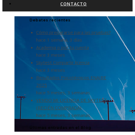
CONTACTO
Debates recientes
Cómo prepararse para las pruebas?
hace 1 semana, 3 días
Academia o por tu cuenta
hace 3 meses
Skytest Compartir licencia
hace 3 meses
Resultados Psicotécnicos ENAIRE
2025
hace 5 meses, 3 semanas
VENDO MI LICENCIA DE SKYTEST
(RECIÉN COMPRADA)
hace 5 meses, 3 semanas
Últimas entradas en el Blog