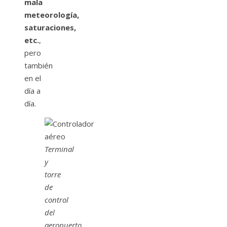
mala
meteorología,
saturaciones,
etc.
,
pero
también
en el
día a
día.
Terminal
y
torre
de
control
del
aeropuerto