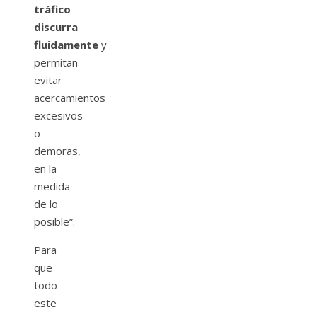
tráfico
discurra
fluidamente
y
permitan
evitar
acercamientos
excesivos
o
demoras,
en la
medida
de lo
posible”.
Para
que
todo
este