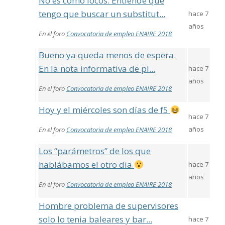
No es como locos. Entiende que
tengo que buscar un substitut...
hace 7
años
En el foro
Convocatoria de empleo ENAIRE 2018
Bueno ya queda menos de espera.
En la nota informativa de pl...
hace 7
años
En el foro
Convocatoria de empleo ENAIRE 2018
Hoy y el miércoles son días de f5
hace 7
años
En el foro
Convocatoria de empleo ENAIRE 2018
Los “parámetros” de los que
hablábamos el otro dia
hace 7
años
En el foro
Convocatoria de empleo ENAIRE 2018
Hombre problema de supervisores
solo lo tenia baleares y bar...
hace 7