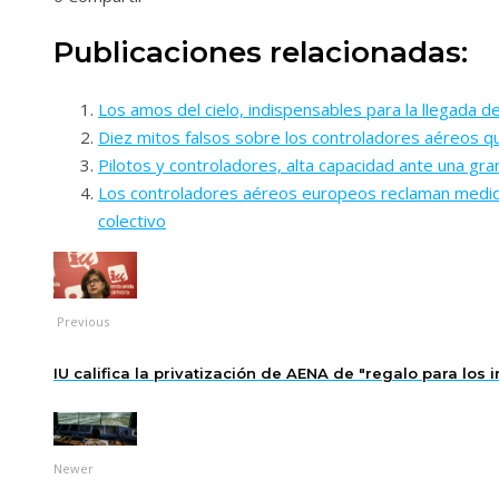
Publicaciones relacionadas:
Los amos del cielo, indispensables para la llegada de
Diez mitos falsos sobre los controladores aéreos qu
Pilotos y controladores, alta capacidad ante una gra
Los controladores aéreos europeos reclaman medidas 
colectivo
Previous
IU califica la privatización de AENA de "regalo para los 
Newer