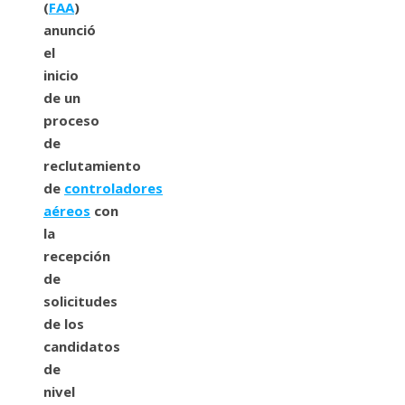
(
FAA
)
anunció
el
inicio
de un
proceso
de
reclutamiento
de
controladores
aéreos
con
la
recepción
de
solicitudes
de los
candidatos
de
nivel