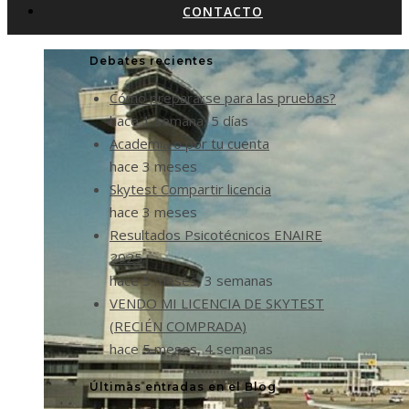
CONTACTO
Debates recientes
Cómo prepararse para las pruebas?
hace 1 semana, 5 días
Academia o por tu cuenta
hace 3 meses
Skytest Compartir licencia
hace 3 meses
Resultados Psicotécnicos ENAIRE
2025
hace 5 meses, 3 semanas
VENDO MI LICENCIA DE SKYTEST
(RECIÉN COMPRADA)
hace 5 meses, 4 semanas
Últimas entradas en el Blog