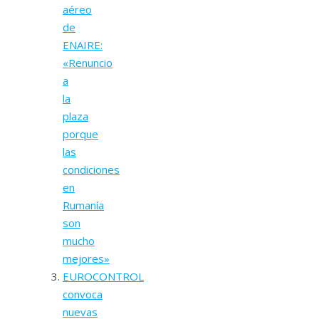
aéreo
de
ENAIRE:
«Renuncio
a
la
plaza
porque
las
condiciones
en
Rumanía
son
mucho
mejores»
EUROCONTROL
convoca
nuevas