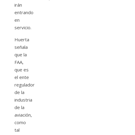
irán
entrando
en
servicio.
Huerta
señala
que la
FAA,
que es
el ente
regulador
de la
industria
de la
aviación,
como
tal