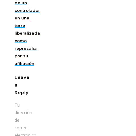
de un
controlador
en una
torre
liberalizada
como
represalia
por su
afiliación
Leave
a
Reply
Tu
dirección
de
correo
electrónico