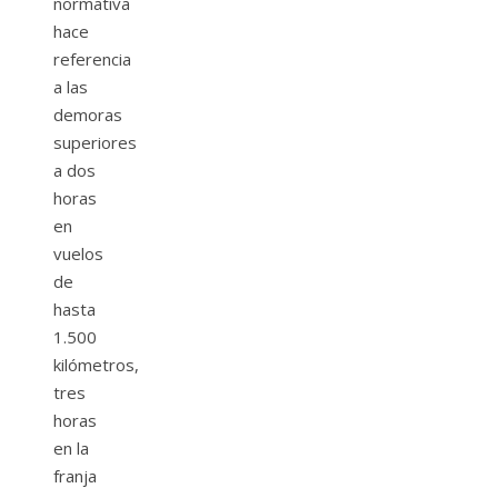
normativa
hace
referencia
a las
demoras
superiores
a dos
horas
en
vuelos
de
hasta
1.500
kilómetros,
tres
horas
en la
franja