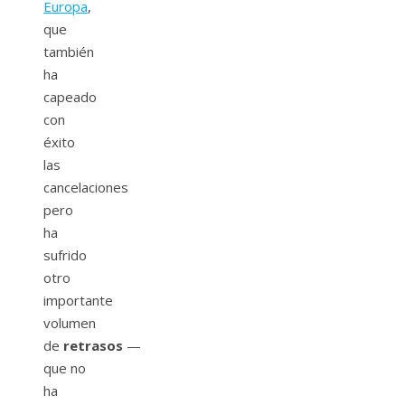
Europa
,
que
también
ha
capeado
con
éxito
las
cancelaciones
pero
ha
sufrido
otro
importante
volumen
de
retrasos
—
que no
ha