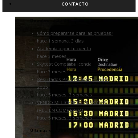
CONTACTO
Debates recientes
Cómo prepararse para las pruebas?
hace 1 semana, 3 días
Academia o por tu cuenta
hace 3 meses
Skytest Compartir licencia
hace 3 meses
Resultados Psicotécnicos ENAIRE
2025
hace 5 meses, 3 semanas
VENDO MI LICENCIA DE SKYTEST
(RECIÉN COMPRADA)
hace 5 meses, 3 semanas
Últimas entradas en el Blog