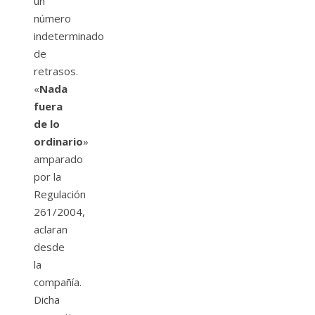
un
número
indeterminado
de
retrasos.
«
Nada
fuera
de lo
ordinario
»
amparado
por la
Regulación
261/2004,
aclaran
desde
la
compañía.
Dicha