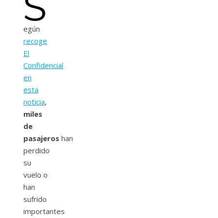
S
egún
recoge
El
Confidencial
en
esta
noticia
,
miles
de
pasajeros
han
perdido
su
vuelo o
han
sufrido
importantes