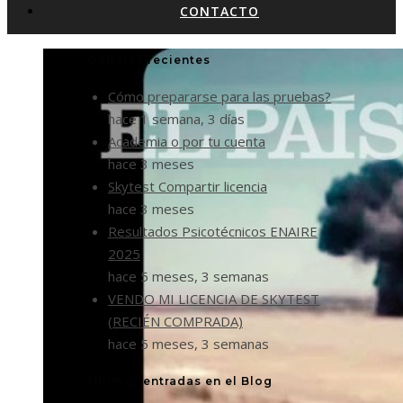
CONTACTO
Debates recientes
Cómo prepararse para las pruebas?
hace 1 semana, 3 días
Academia o por tu cuenta
hace 3 meses
Skytest Compartir licencia
hace 3 meses
Resultados Psicotécnicos ENAIRE
2025
hace 5 meses, 3 semanas
VENDO MI LICENCIA DE SKYTEST
(RECIÉN COMPRADA)
hace 5 meses, 3 semanas
Últimas entradas en el Blog