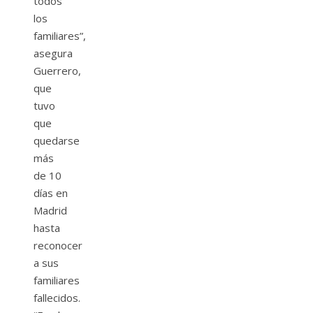
todos
los
familiares”,
asegura
Guerrero,
que
tuvo
que
quedarse
más
de 10
días en
Madrid
hasta
reconocer
a sus
familiares
fallecidos.