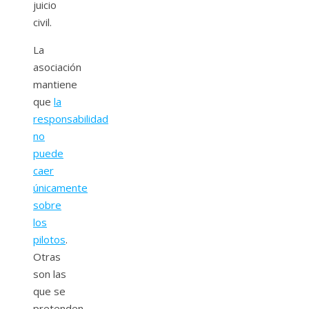
juicio
civil.
La
asociación
mantiene
que
la
responsabilidad
no
puede
caer
únicamente
sobre
los
pilotos
.
Otras
son las
que se
pretenden