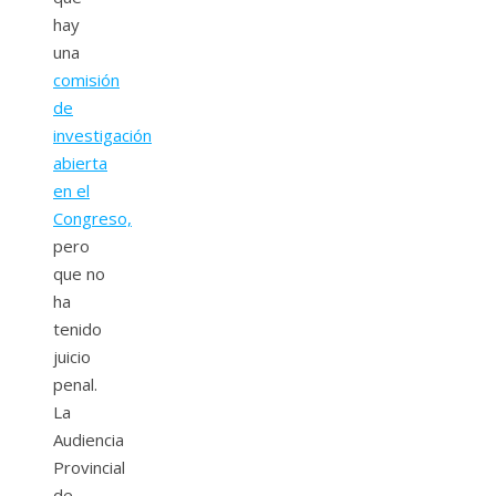
hay
una
comisión
de
investigación
abierta
en el
Congreso,
pero
que no
ha
tenido
juicio
penal.
La
Audiencia
Provincial
de