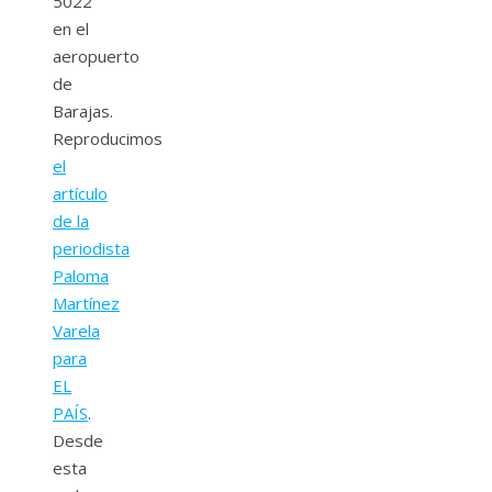
5022
en el
aeropuerto
de
Barajas.
Reproducimos
el
artículo
de la
periodista
Paloma
Martínez
Varela
para
EL
PAÍS
.
Desde
esta