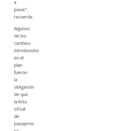
a
pasar”,
recuerda.
Algunos
de los
cambios
introducidos
en el
plan
fueron
la
obligación
de que
la lista
oficial
de
pasajeros
se