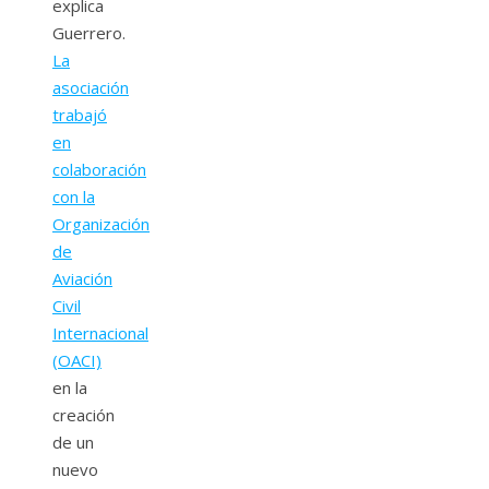
explica
Guerrero.
La
asociación
trabajó
en
colaboración
con la
Organización
de
Aviación
Civil
Internacional
(OACI)
en la
creación
de un
nuevo