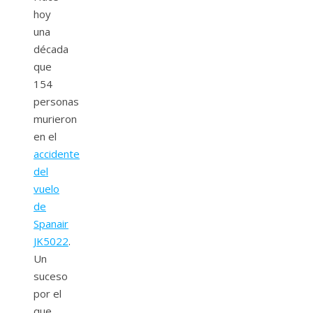
hoy
una
década
que
154
personas
murieron
en el
accidente
del
vuelo
de
Spanair
JK5022
.
Un
suceso
por el
que