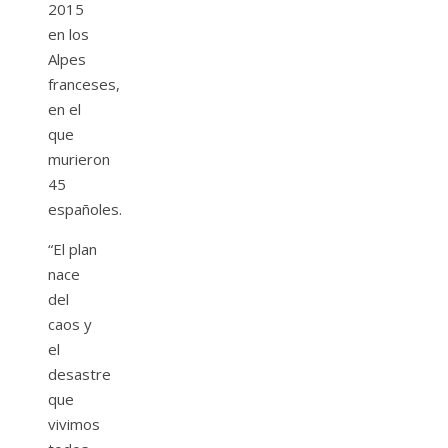
2015
en los
Alpes
franceses,
en el
que
murieron
45
españoles.
“El plan
nace
del
caos y
el
desastre
que
vivimos