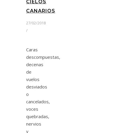
CIELOS
CANARIOS
27/02/2018
/
Caras
descompuestas,
decenas
de
vuelos
desviados
o
cancelados,
voces
quebradas,
nervios
y