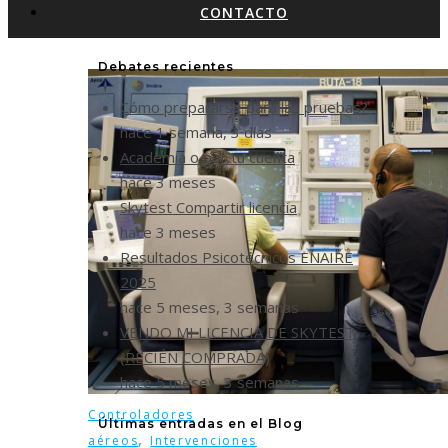
CONTACTO
Debates recientes
Cómo prepararse para las pruebas?
hace 1 semana, 3 días
Academia o por tu cuenta
hace 3 meses
Skytest Compartir licencia
hace 3 meses
Resultados Psicotécnicos ENAIRE
2025
hace 5 meses, 3 semanas
VENDO MI LICENCIA DE SKYTEST
(RECIÉN COMPRADA)
hace 5 meses, 3 semanas
Controladores
Últimas entradas en el Blog
,
aéreos
Intervenciones