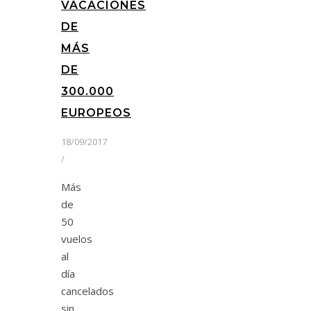
VACACIONES
DE
MÁS
DE
300.000
EUROPEOS
18/09/2017
/
Más
de
50
vuelos
al
día
cancelados
sin