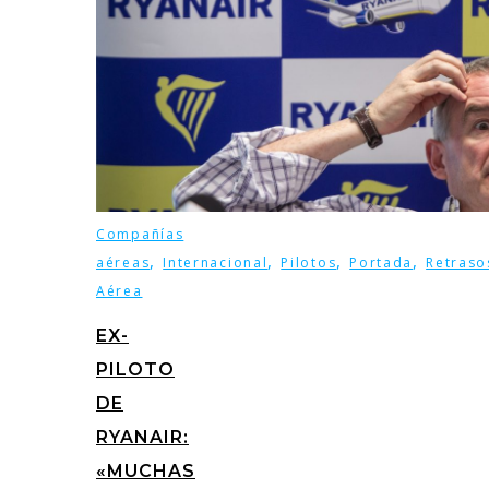
Compañías
,
,
,
,
aéreas
Internacional
Pilotos
Portada
Retraso
Aérea
EX-
PILOTO
DE
RYANAIR:
«MUCHAS