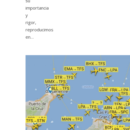
su
importancia
y
rigor,
reproducimos
en…