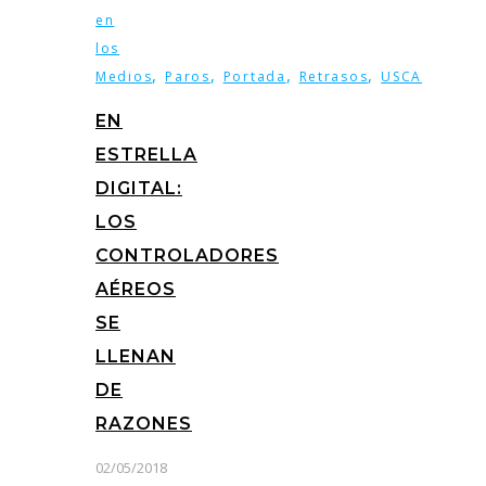
en
los
,
,
,
,
Medios
Paros
Portada
Retrasos
USCA
EN
ESTRELLA
DIGITAL:
LOS
CONTROLADORES
AÉREOS
SE
LLENAN
DE
RAZONES
02/05/2018