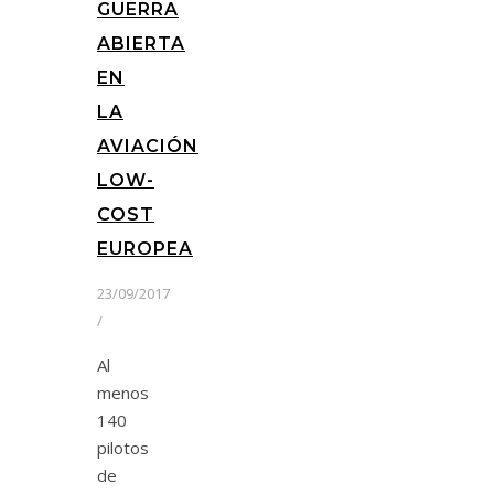
GUERRA
ABIERTA
EN
LA
AVIACIÓN
LOW-
COST
EUROPEA
23/09/2017
/
Al
menos
140
pilotos
de