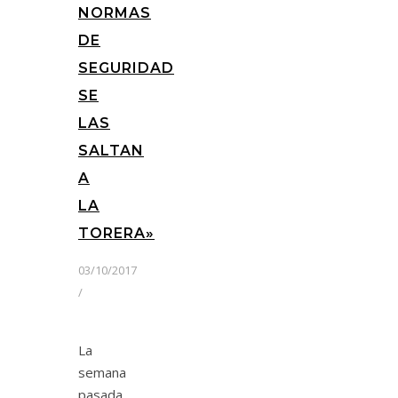
NORMAS
DE
SEGURIDAD
SE
LAS
SALTAN
A
LA
TORERA»
03/10/2017
/
La
semana
pasada