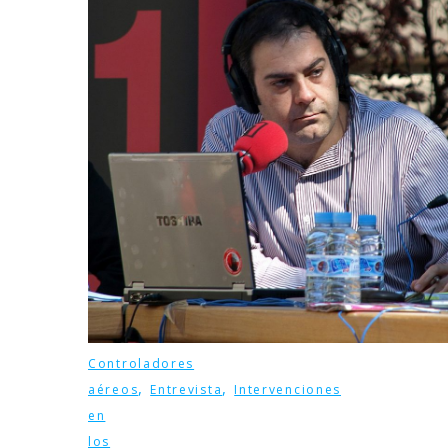
Controladores
,
,
aéreos
Entrevista
Intervenciones
en
los