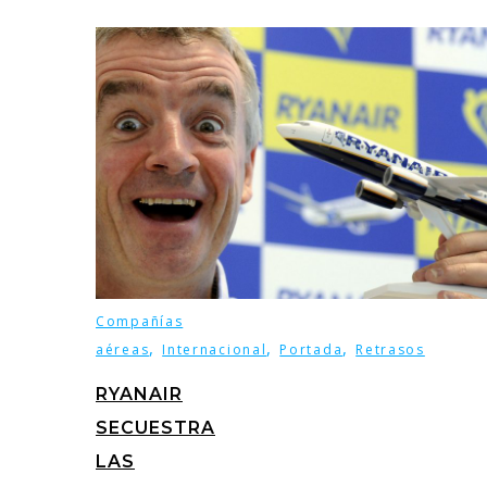
Compañías
,
,
,
aéreas
Internacional
Portada
Retrasos
RYANAIR
SECUESTRA
LAS