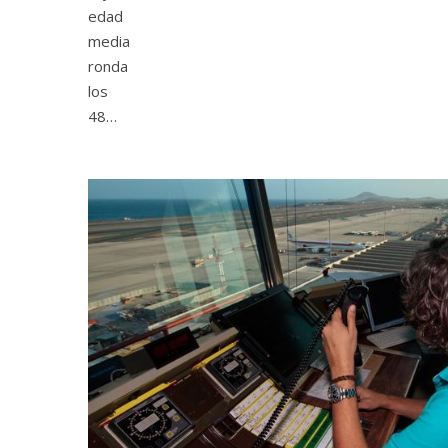
edad
media
ronda
los
48…