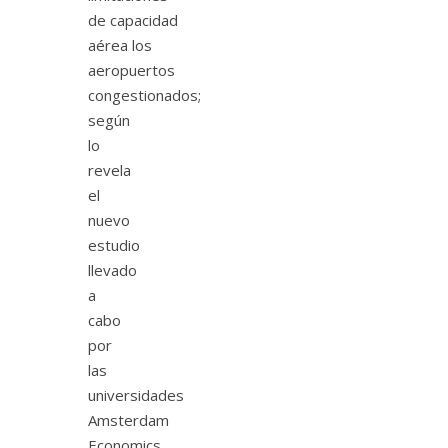
de capacidad
aérea los
aeropuertos
congestionados;
según
lo
revela
el
nuevo
estudio
llevado
a
cabo
por
las
universidades
Amsterdam
Economics,