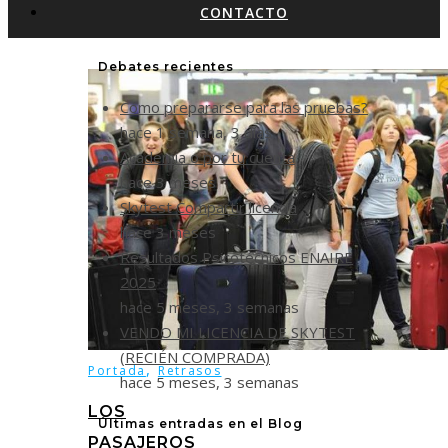
CONTACTO
Debates recientes
Cómo prepararse para las pruebas?
hace 1 semana, 3 días
Academia o por tu cuenta
hace 3 meses
Skytest Compartir licencia
hace 3 meses
Resultados Psicotécnicos ENAIRE
2025
hace 5 meses, 3 semanas
VENDO MI LICENCIA DE SKYTEST
(RECIÉN COMPRADA)
,
Portada
Retrasos
hace 5 meses, 3 semanas
LOS
Últimas entradas en el Blog
PASAJEROS