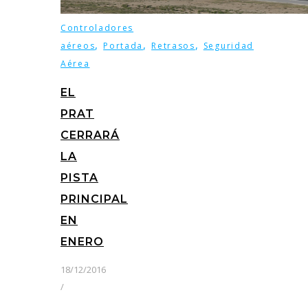
Controladores
,
,
,
aéreos
Portada
Retrasos
Seguridad
Aérea
EL
PRAT
CERRARÁ
LA
PISTA
PRINCIPAL
EN
ENERO
18/12/2016
/