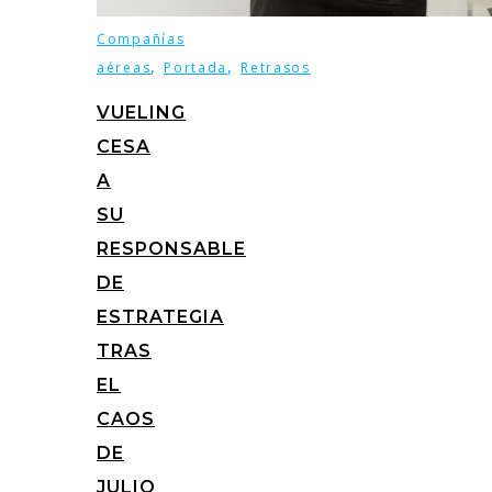
Compañías
,
,
aéreas
Portada
Retrasos
VUELING
CESA
A
SU
RESPONSABLE
DE
ESTRATEGIA
TRAS
EL
CAOS
DE
JULIO