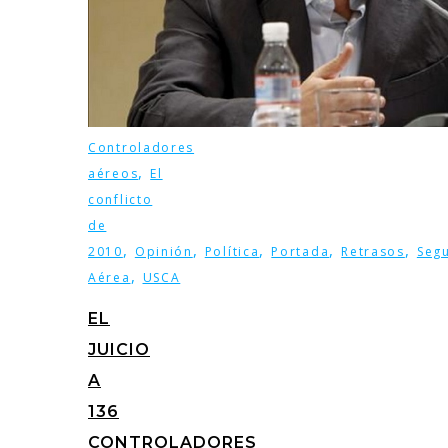
Controladores
,
aéreos
El
conflicto
de
,
,
,
,
,
2010
Opinión
Política
Portada
Retrasos
Seg
,
Aérea
USCA
EL
JUICIO
A
136
CONTROLADORES