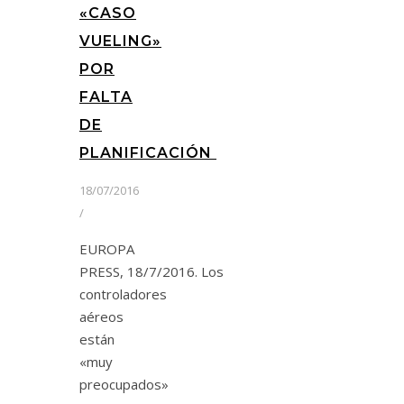
«CASO
VUELING»
POR
FALTA
DE
PLANIFICACIÓN
18/07/2016
/
EUROPA
PRESS, 18/7/2016. Los
controladores
aéreos
están
«muy
preocupados»