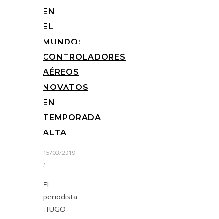
EN
EL
MUNDO:
CONTROLADORES
AÉREOS
NOVATOS
EN
TEMPORADA
ALTA
15/03/2019
/
El
periodista
HUGO