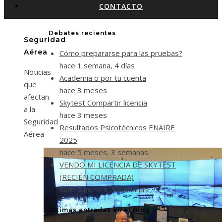
CONTACTO
Debates recientes
Seguridad
Aérea
Cómo prepararse para las pruebas?
hace 1 semana, 4 días
Noticias
Academia o por tu cuenta
que
hace 3 meses
afectan
Skytest Compartir licencia
a la
hace 3 meses
Seguridad
Resultados Psicotécnicos ENAIRE
Aérea
2025
hace 5 meses, 3 semanas
VENDO MI LICENCIA DE SKYTEST
(RECIÉN COMPRADA)
hace 5 meses, 3 semanas
Últimas entradas en el Blog