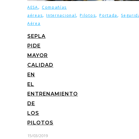
,
AESA
Compañías
,
,
,
,
aéreas
Internacional
Pilotos
Portada
Segurid
Aérea
SEPLA
PIDE
MAYOR
CALIDAD
EN
EL
ENTRENAMIENTO
DE
LOS
PILOTOS
15/03/2019