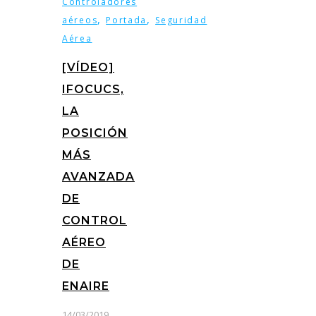
Controladores
,
,
aéreos
Portada
Seguridad
Aérea
[VÍDEO]
IFOCUCS,
LA
POSICIÓN
MÁS
AVANZADA
DE
CONTROL
AÉREO
DE
ENAIRE
14/03/2019