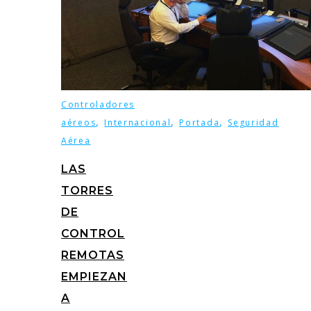
Controladores
,
,
,
aéreos
Internacional
Portada
Seguridad
Aérea
LAS
TORRES
DE
CONTROL
REMOTAS
EMPIEZAN
A