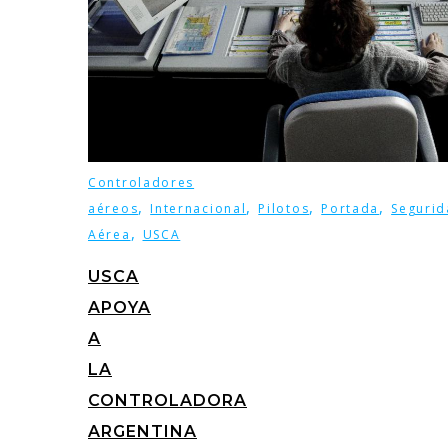
Controladores
,
,
,
,
aéreos
Internacional
Pilotos
Portada
Seguri
,
Aérea
USCA
USCA
APOYA
A
LA
CONTROLADORA
ARGENTINA