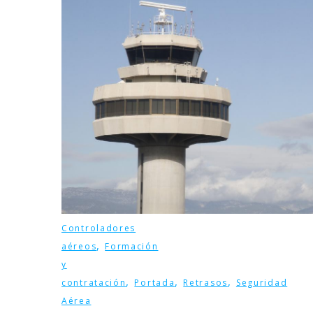
Controladores
,
aéreos
Formación
y
,
,
,
contratación
Portada
Retrasos
Seguridad
Aérea