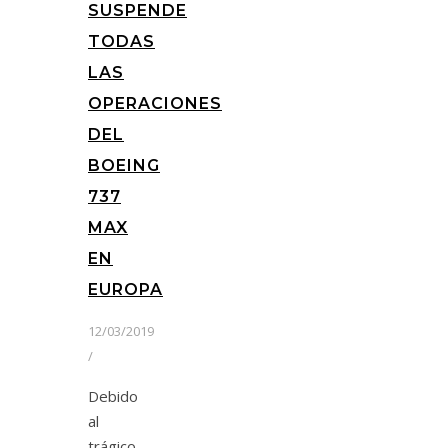
SUSPENDE
TODAS
LAS
OPERACIONES
DEL
BOEING
737
MAX
EN
EUROPA
12/03/2019
/
Debido
al
trágico