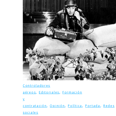
Controladores
,
,
aéreos
Editoriales
Formación
y
,
,
,
,
contratación
Opinión
Política
Portada
Redes
sociales