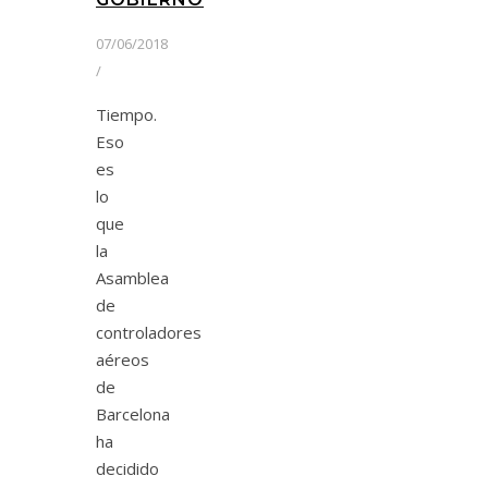
07/06/2018
/
Tiempo.
Eso
es
lo
que
la
Asamblea
de
controladores
aéreos
de
Barcelona
ha
decidido