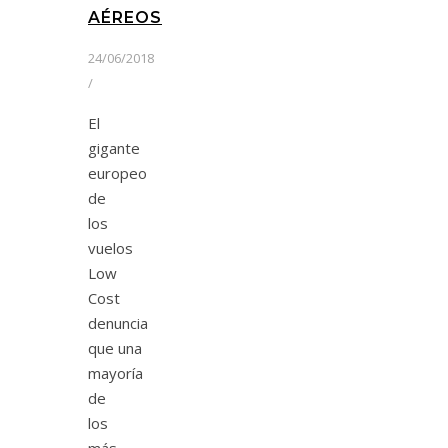
AÉREOS
24/06/2018
/
El
gigante
europeo
de
los
vuelos
Low
Cost
denuncia
que una
mayoría
de
los