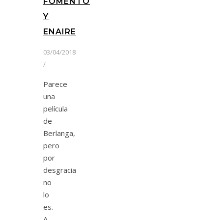
FOMENTO
Y
ENAIRE
03/04/2018
/
Parece
una
película
de
Berlanga,
pero
por
desgracia
no
lo
es.
A