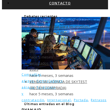
CONTACTO
Debates recientes
Cómo prepararse para las pruebas?
hace 1 semana, 4 días
Academia o por tu cuenta
hace 3 meses
Skytest Compartir licencia
hace 3 meses
Resultados Psicotécnicos ENAIRE
2025
Compañías
hace 5 meses, 3 semanas
,
aéreas
Controladores
VENDO MI LICENCIA DE SKYTEST
,
(RECIÉN COMPRADA)
aéreos
Formación
hace 5 meses, 3 semanas
y
,
,
,
contratación
Internacional
Portada
Retrasos
Últimas entradas en el Blog