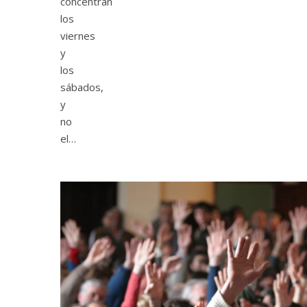
concentran
los
viernes
y
los
sábados,
y
no
el…