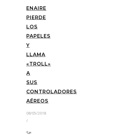
ENAIRE
PIERDE
LOS
PAPELES
Y
LLAMA
«TROLL»
A
SUS
CONTROLADORES
AÉREOS
08/05/2018
/
Se