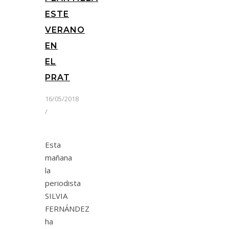
ESTE
VERANO
EN
EL
PRAT
16/05/2018
/
Esta
mañana
la
periodista
SILVIA
FERNÁNDEZ
ha