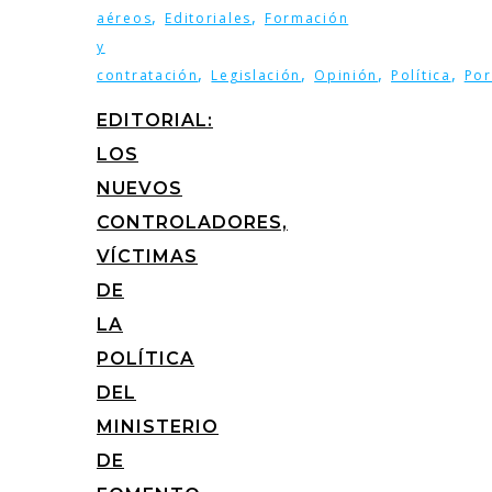
,
,
aéreos
Editoriales
Formación
y
,
,
,
,
contratación
Legislación
Opinión
Política
Por
EDITORIAL:
LOS
NUEVOS
CONTROLADORES,
VÍCTIMAS
DE
LA
POLÍTICA
DEL
MINISTERIO
DE