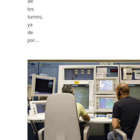
de
los
turnos,
ya
de
por…