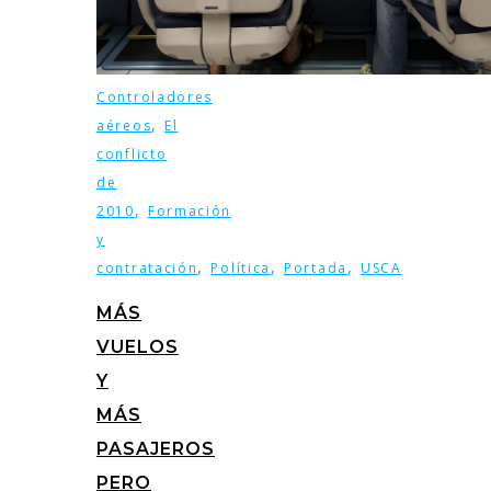
Controladores
,
aéreos
El
conflicto
de
,
2010
Formación
y
,
,
,
contratación
Política
Portada
USCA
MÁS
VUELOS
Y
MÁS
PASAJEROS
PERO